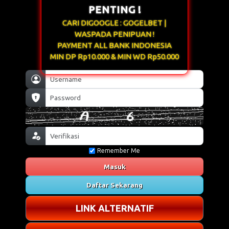
PENTING !
CARI DIGOOGLE : GOGELBET |
WASPADA PENIPUAN !
PAYMENT ALL BANK INDONESIA
MIN DP Rp10.000 & MIN WD Rp50.000
Remember Me
Masuk
Daftar Sekarang
LINK ALTERNATIF