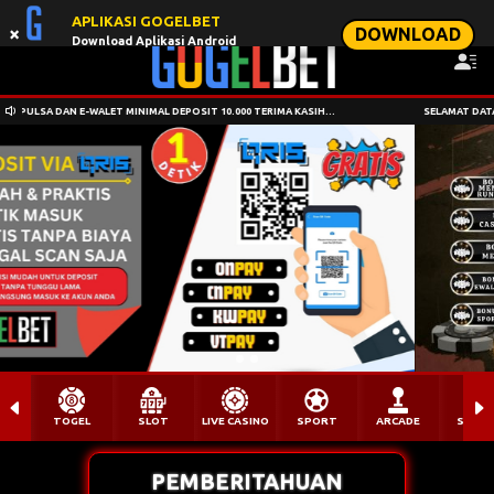
APLIKASI GOGELBET
×
DOWNLOAD
Download Aplikasi Android
N E-WALET MINIMAL DEPOSIT 10.000 TERIMA KASIH...
SELAMAT DATANG DI GOGEL
TOGEL
SLOT
LIVE CASINO
SPORT
ARCADE
SABU
PEMBERITAHUAN