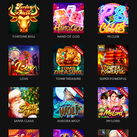
FORTUNE BULL
HAND OF GOD
PS CLUB
LOVE
TOMB TREASURE
SUPER POWERFUL
SANTA CLAUS
AURORA WOLF
MY LORD