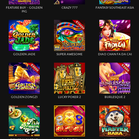
FEATURE BUY・GOLDEN
CRAZY 777
FANTASY SOUTHEAST ASIA
PIG
GOLDEN JADE
SUPER AWESOME
DIAO CHAN FA DA CAI
GOLDEN ZONGZI
LUCKY POKER 2
BURLESQUE 2